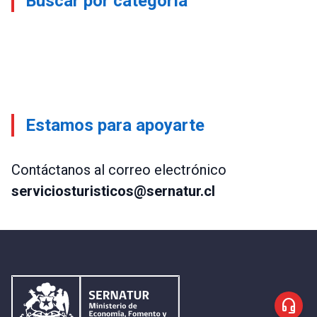
Buscar por categoría
Estamos para apoyarte
Contáctanos al correo electrónico
serviciosturisticos@sernatur.cl
headset_mic