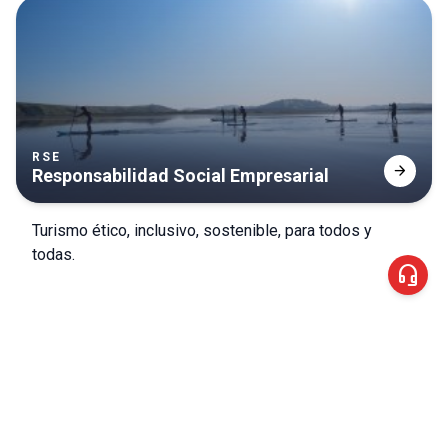
RSE
arrow_forward
Responsabilidad Social Empresarial
Turismo ético, inclusivo, sostenible, para todos y
todas.
headset_mic
help
¿Aún con dudas? Revisa detalles y casos
especiales en
preguntas frecuentes.