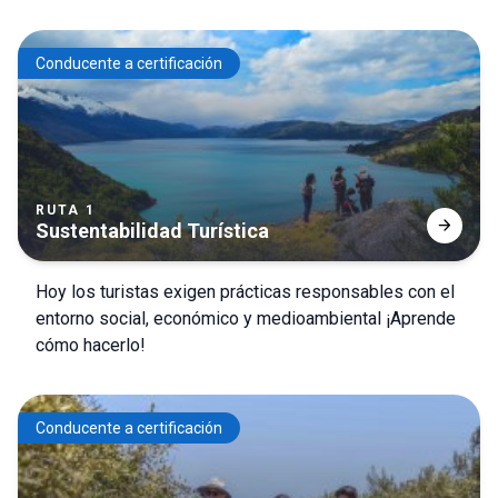
Conducente a certificación
RUTA 1
arrow_forward
Sustentabilidad Turística
Hoy los turistas exigen prácticas responsables con el
entorno social, económico y medioambiental ¡Aprende
cómo hacerlo!
Conducente a certificación