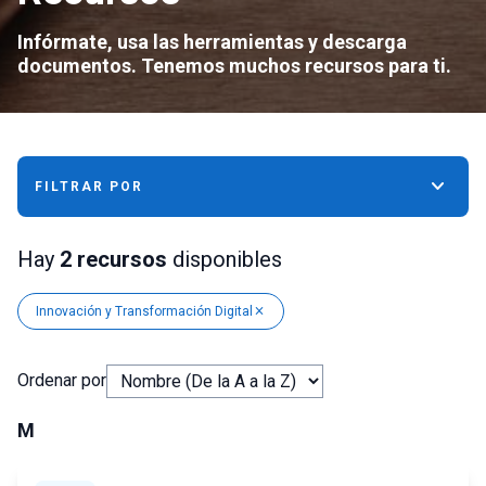
Infórmate, usa las herramientas y descarga
documentos. Tenemos muchos recursos para ti.
keyboard_arrow_down
FILTRAR POR
Hay
2 recursos
disponibles
Innovación y Transformación Digital
close
Ordenar por
M