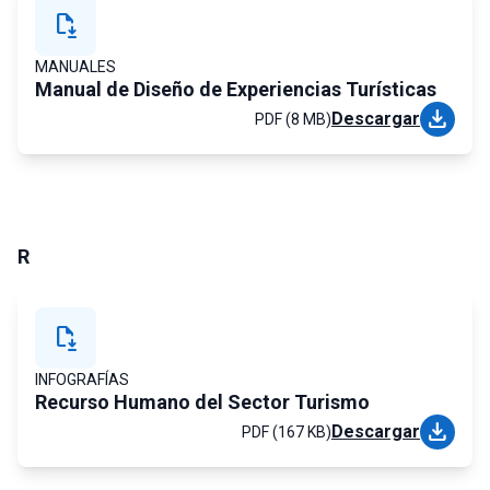
file_save
MANUALES
Manual de Diseño de Experiencias Turísticas
download
Descargar
PDF (8 MB)
R
file_save
INFOGRAFÍAS
Recurso Humano del Sector Turismo
download
Descargar
PDF (167 KB)