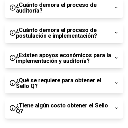
¿Cuánto demora el proceso de
info
expand_more
auditoría?
¿Cuánto demora el proceso de
info
expand_more
postulación e implementación?
¿Existen apoyos económicos para la
info
expand_more
implementación y auditoría?
servicios de alojamiento,
¿Qué se requiere para obtener el
info
expand_more
Sello Q?
servicios de agencias de viajes
tour operadores,
¿Tiene algún costo obtener el Sello
info
expand_more
Q?
guías de turismo,
la
implementación incluye el conocimiento o