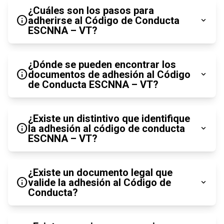
¿Cuáles son los pasos para
info
adherirse al Código de Conducta
expand_more
ESCNNA – VT?
¿Dónde se pueden encontrar los
info
documentos de adhesión al Código
expand_more
de Conducta ESCNNA – VT?
¿Existe un distintivo que identifique
info
la adhesión al código de conducta
expand_more
ESCNNA – VT?
¿Existe un documento legal que
info
valide la adhesión al Código de
expand_more
Conducta?