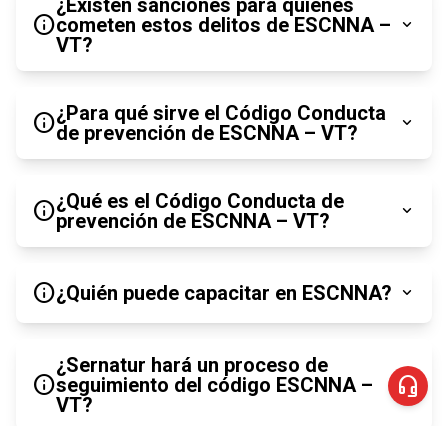
¿Existen sanciones para quienes
info
cometen estos delitos de ESCNNA –
expand_more
VT?
¿Para qué sirve el Código Conducta
info
expand_more
de prevención de ESCNNA – VT?
¿Qué es el Código Conducta de
info
expand_more
prevención de ESCNNA – VT?
info
¿Quién puede capacitar en ESCNNA?
expand_more
¿Sernatur hará un proceso de
info
headset_mic
seguimiento del código ESCNNA –
expand_more
VT?