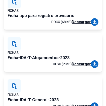
file_save
FICHAS
Ficha tipo para registro provisorio
download
Descargar
DOCX (68 KB)
file_save
FICHAS
Ficha-IDA-T-Alojamientos-2023
download
Descargar
XLSX (2 MB)
file_save
FICHAS
Ficha-IDA-T-General-2023