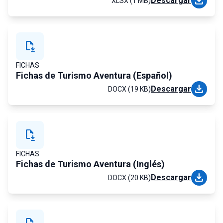
download
Descargar
XLSX (1 MB)
file_save
FICHAS
Fichas de Turismo Aventura (Español)
download
Descargar
DOCX (19 KB)
file_save
FICHAS
Fichas de Turismo Aventura (Inglés)
download
Descargar
DOCX (20 KB)