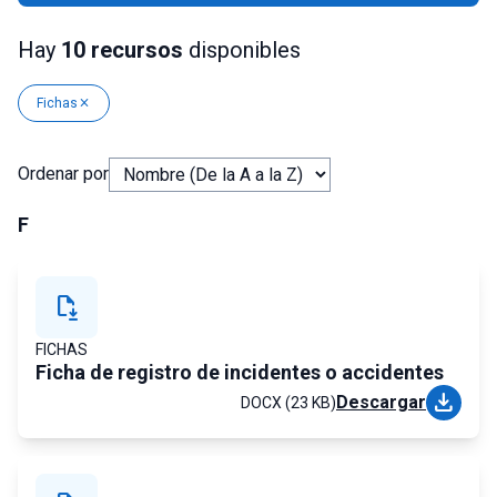
Hay
10 recursos
disponibles
Fichas
close
Ordenar por
F
file_save
FICHAS
Ficha de registro de incidentes o accidentes
download
Descargar
DOCX (23 KB)