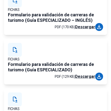
file_save
FICHAS
Formulario para validación de carreras de
turismo (Guía ESPECIALIZADO – INGLÉS)
download
Descargar
PDF (170 KB)
file_save
FICHAS
Formulario para validación de carreras de
turismo (Guía ESPECIALIZADO)
download
Descargar
PDF (129 KB)
file_save
FICHAS