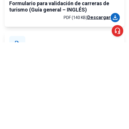
Formulario para validación de carreras de
turismo (Guía general – INGLÉS)
download
Descargar
PDF (140 KB)
headset_mic
file_save
FICHAS
Formulario para validación de carreras de
turismo (Guía general)
download
Descargar
PDF (123 KB)